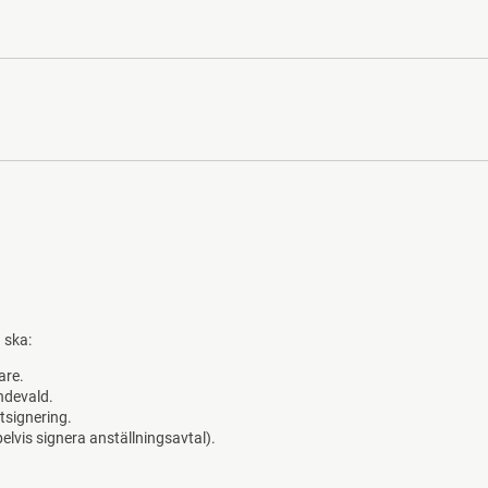
 ska:
are.
endevald.
signering.
lvis signera anställningsavtal).