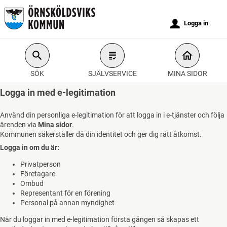
Välkommen
till
u
Logga in
e-
tjänster
-
SÖK
SJÄLVSERVICE
MINA SIDOR
Örnsköldsviks
kommun
Logga in med e-legitimation
Använd din personliga e-legitimation för att logga in i e-tjänster och följa
ärenden via
Mina sidor
.
Kommunen säkerställer då din identitet och ger dig rätt åtkomst.
Logga in om du är:
Privatperson
Företagare
Ombud
Representant för en förening
Personal på annan myndighet
När du loggar in med e-legitimation första gången så skapas ett