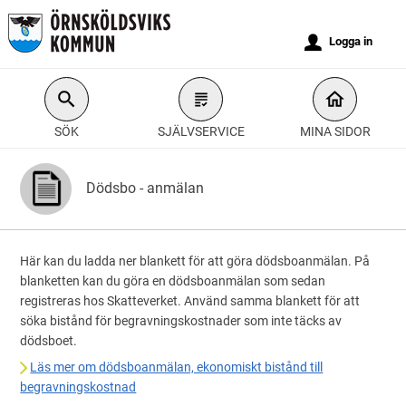
Välkommen
till
u
Logga in
e-
tjänster
-
SÖK
SJÄLVSERVICE
MINA SIDOR
Örnsköldsviks
kommun
Dödsbo - anmälan
Här kan du ladda ner blankett för att göra dödsboanmälan. På
blanketten kan du göra en dödsboanmälan som sedan
registreras hos Skatteverket. Använd samma blankett för att
söka bistånd för begravningskostnader som inte täcks av
dödsboet.
Läs mer om dödsboanmälan, ekonomiskt bistånd till
begravningskostnad