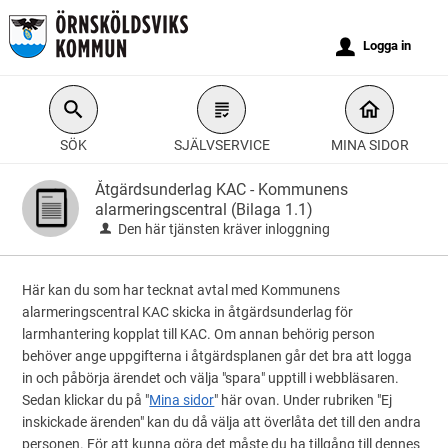
Välkommen
till
u
Logga in
e-
tjänster
-
SÖK
SJÄLVSERVICE
MINA SIDOR
Örnsköldsviks
kommun
Åtgärdsunderlag KAC - Kommunens
alarmeringscentral (Bilaga 1.1)
Den här tjänsten kräver inloggning
Här kan du som har tecknat avtal med Kommunens
alarmeringscentral KAC skicka in åtgärdsunderlag för
larmhantering kopplat till KAC. Om annan behörig person
behöver ange uppgifterna i åtgärdsplanen går det bra att logga
in och påbörja ärendet och välja "spara" upptill i webbläsaren.
Sedan klickar du på "
Mina sidor
" här ovan. Under rubriken "Ej
inskickade ärenden" kan du då välja att överlåta det till den andra
personen. För att kunna göra det måste du ha tillgång till dennes