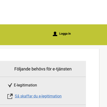
u
Logga in
Följande behövs för e-tjänsten
E-legitimation
Så skaffar du e-legitimation