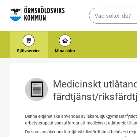
Välkommen
till
e-
tjänster
-
Örnsköldsviks
Självservice
Mina sidor
kommun
Medicinskt utlåtan
färdtjänst/riksfärdt
Denna e-tjänst ska användas av läkare, sjukgymnast/fysiote
arbetsterapeut som utfärdar ett medicinskt utlåtande till 
Du som ansöker om färdtjänst/riksfärdtjänst behöver i rege