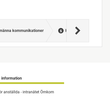
lmänna kommunikationer
Hjälp under resa
g information
ör anställda - intranätet Örnkom