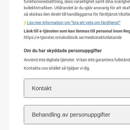
funktionsnedsättning, dess varaktighet samt dina svårighete
kollektivtrafiken. Utlåtandet är du själv ansvarig för att ska
så skickas den direkt till handläggarna för färdtjänst/riksfä
Läs mer information om ”bra att veta om färdtjänst”
Länk till e-tjänsten som kan lämnas till personal inom Re
https://e-tjanster.ornskoldsvik.se/medicinsktutlatande
Om du har skyddade personuppgifter
Använd inte digitala tjänster. Vi kan inte garantera fullstä
Kontakta oss istället så hjälper vi dig.
Kontakt
Behandling av personuppgifter