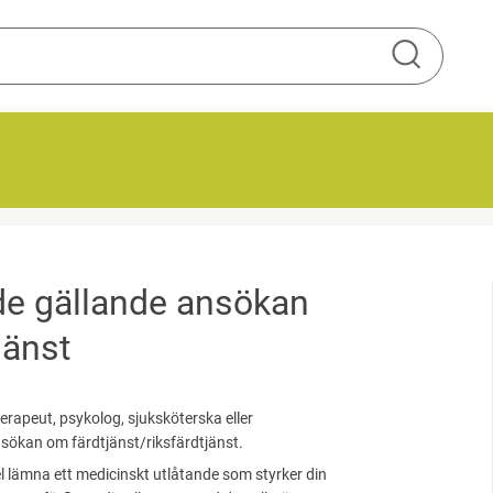
Sök
de gällande ansökan
jänst
rapeut, psykolog, sjuksköterska eller
ansökan om färdtjänst/riksfärdtjänst.
l lämna ett medicinskt utlåtande som styrker din