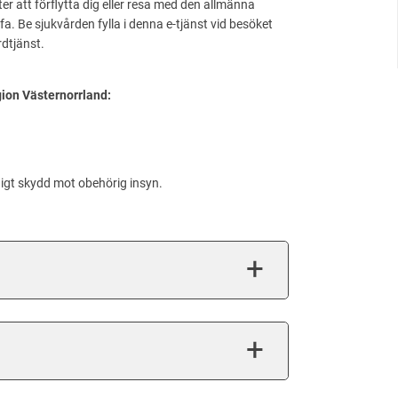
r att förflytta dig eller resa med den allmänna
ffa. Be sjukvården fylla i denna e-tjänst vid besöket
rdtjänst.
gion Västernorrland:
ndigt skydd mot obehörig insyn.