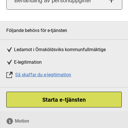
Behandling av personuppgifter
Följande behövs för e-tjänsten
Ledamot i Örnsköldsviks kommunfullmäktige
E-legitimation
Så skaffar du e-legitimation
Starta e-tjänsten
Motion