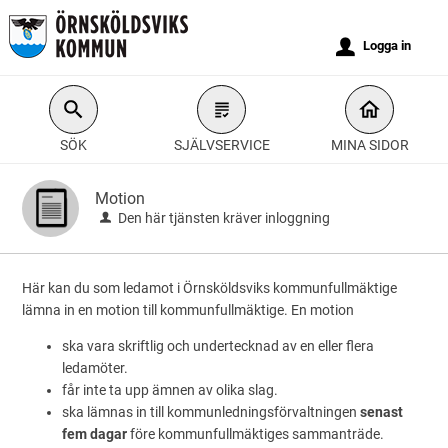
Välkommen
till
u
Logga in
e-
tjänster
-
SÖK
SJÄLVSERVICE
MINA SIDOR
Örnsköldsviks
kommun
Motion
Den här tjänsten kräver inloggning
Här kan du som ledamot i Örnsköldsviks kommunfullmäktige
lämna in en motion till kommunfullmäktige. En motion
ska vara skriftlig och undertecknad av en eller flera
ledamöter.
får inte ta upp ämnen av olika slag.
ska lämnas in till kommunledningsförvaltningen
s
e
nast
fem dagar
före kommunfullmäktiges sammanträde.